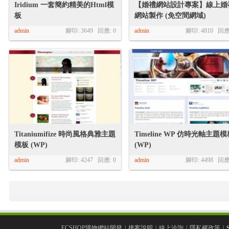
Iridium 一套簡約精美的Html模
【婚禮網站設計專案】線上婚
R
板
網站製作 (免空間網域)
admin
腳印: 3649 回應:
0
admin
腳印: 4810 回
網
Titaniumifize 時尚風格典雅主題
Timeline WP 仿時光軸主題
模板 (WP)
(WP)
admin
腳印: 4247 回應:
0
admin
腳印: 4498 回
頁
ECSHOP購物網站開發
|
接案說明
|
線上洽詢
|
隱私權政策
|