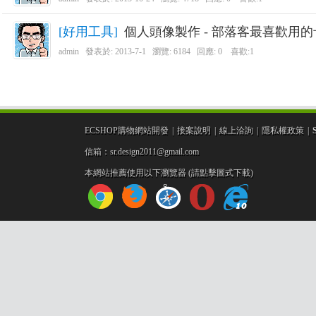
R
[
好用工具
]
個人頭像製作 - 部落客最喜歡用的
admin
發表於:
2013-7-1
瀏覽: 6184 回應:
0
喜歡:1
ECSHOP購物網站開發
|
接案說明
|
線上洽詢
|
隱私權政策
|
信箱：sr.design2011@gmail.com
網
本網站推薦使用以下瀏覽器 (請點擊圖式下載)
頁