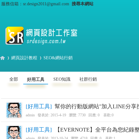
服務信箱：sr.design2011@gmail.com
搜尋本網站
網頁設計教程
SEO&網站行銷
全部
SEO知識
社群行銷
好用工具
S
›
›
[
好用工具
]
幫你的行動版網站"加入LINE分
admin
發表於:
2015-4-19
瀏覽: 7730 回應:
0
喜歡:0
[
好用工具
]
【EVERNOTE】全平台為您紀錄
admin
發表於:
2013-10-24
瀏覽: 4718 回應:
0
喜歡:1