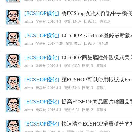
R
[
ECSHOP優化
]
將ECShop收貨人資訊中手
admin
發表於:
2016-8-3
瀏覽: 13497 回應:
10
喜歡:0
[
ECSHOP優化
]
ECSHOP Facebook登錄最新版本
admin
發表於:
2017-7-26
瀏覽: 9825 回應:
0
喜歡:0
[
ECSHOP優化
]
ECSHOP商品屬性外觀樣式美化 
網
admin
發表於:
2016-8-4
瀏覽: 9335 回應:
3
喜歡:0
[
ECSHOP優化
]
讓ECSHOP可以使用帳號或Em
admin
發表於:
2016-8-3
瀏覽: 5548 回應:
3
喜歡:1
[
ECSHOP優化
]
提高ECSHOP商品圖片縮圖品
admin
發表於:
2016-8-3
瀏覽: 6131 回應:
2
喜歡:0
[
ECSHOP優化
]
快速清空ECSHOP消費積分的
頁