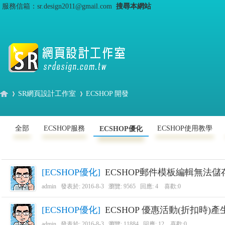
服務信箱：sr.design2011@gmail.com
搜尋本網站
SR網頁設計工作室
ECSHOP 開發
全部
ECSHOP服務
ECSHOP使用教學
ECSHOP優化
S
›
›
[
ECSHOP優化
]
ECSHOP郵件模板編輯無法
admin
發表於:
2016-8-3
瀏覽: 9565 回應:
4
喜歡:0
[
ECSHOP優化
]
ECSHOP 優惠活動(折扣時
admin
發表於:
2016-8-3
瀏覽: 11884 回應:
12
喜歡:0