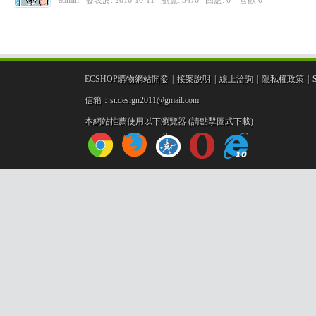
admin
發表於:
2016-10-11
瀏覽: 3470 回應:
0
喜歡:0
ECSHOP購物網站開發
|
接案說明
|
線上洽詢
|
隱私權政策
|
信箱：sr.design2011@gmail.com
本網站推薦使用以下瀏覽器 (請點擊圖式下載)
設
計