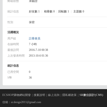
郵箱狀態
未驗證
R
統計信息
好友數 1
|
相冊數 0
|
回帖數 1
|
主題數 0
性別
保密
活躍概況
用戶組
註冊會員
在線時間
7 小時
最後訪問
2016-7-10 00:38
網
上次發表時間
2013-10-6 01:36
統計信息
已用空間
0
S幣
36
ECSHOP購物網站開發
|
接案說明
|
線上洽詢
|
隱私權政策
|
SR數位設計(CMS)
頁
信箱：sr.design2011@gmail.com