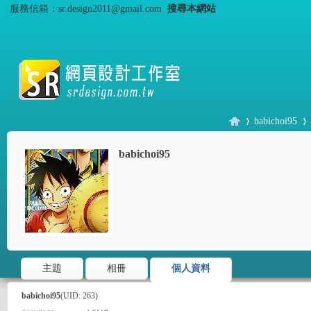
服務信箱：sr.design2011@gmail.com
搜尋本網站
babichoi95
babichoi95
S
›
›
主題
相冊
個人資料
babichoi95
(UID: 263)