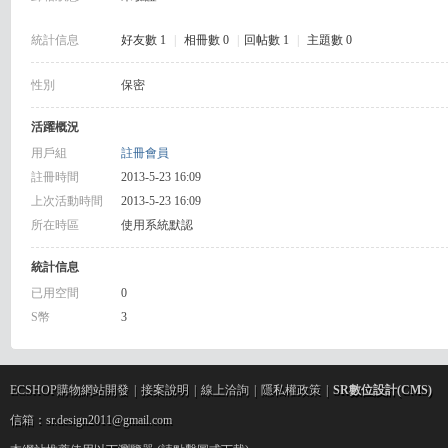
R
統計信息
好友數 1
|
相冊數 0
|
回帖數 1
|
主題數 0
性別
保密
活躍概況
用戶組
註冊會員
註冊時間
2013-5-23 16:09
上次活動時間
2013-5-23 16:09
網
所在時區
使用系統默認
統計信息
已用空間
0
S幣
3
ECSHOP購物網站開發
|
接案說明
|
線上洽詢
|
隱私權政策
|
SR數位設計(CMS)
頁
信箱：sr.design2011@gmail.com