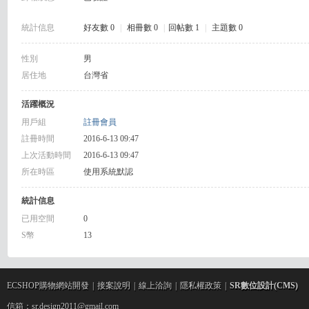
R
統計信息
好友數 0
|
相冊數 0
|
回帖數 1
|
主題數 0
性別
男
居住地
台灣省
活躍概況
用戶組
註冊會員
註冊時間
2016-6-13 09:47
網
上次活動時間
2016-6-13 09:47
所在時區
使用系統默認
統計信息
已用空間
0
S幣
13
頁
ECSHOP購物網站開發
|
接案說明
|
線上洽詢
|
隱私權政策
|
SR數位設計(CMS)
信箱：sr.design2011@gmail.com