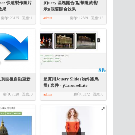
oomer 快速製作圖片
jQuery 區塊開合(點擊隱藏/顯
效果
示)(視窗開合效果
腳印: 23125 回應:
1
admin
腳印: 12589 回應:
13
t 載入頁面後自動重新
超實用Jquery Slide (物件跑馬
燈) 套件 - jCarouselLite
腳印: 7520 回應:
0
admin
腳印: 5372 回應:
0