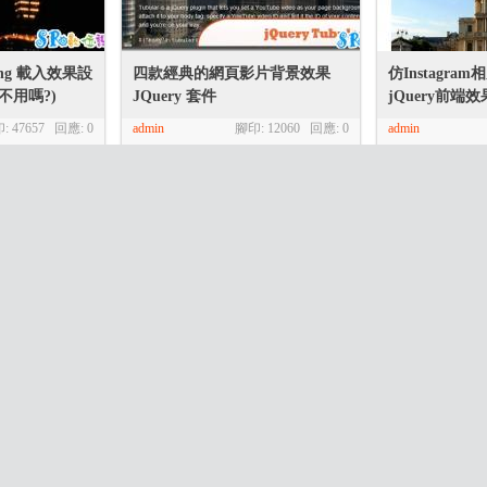
ing 載入效果設
四款經典的網頁影片背景效果
仿Instagra
不用嗎?)
JQuery 套件
jQuery前端
: 47657 回應:
0
admin
腳印: 12060 回應:
0
admin
軸JS網站效
訊息跑馬燈公告效果 (應用)
讓IE6~IE9也
影、圓角、漸
admin
腳印: 4832 回應:
0
印: 7387 回應:
0
admin
下一页 »