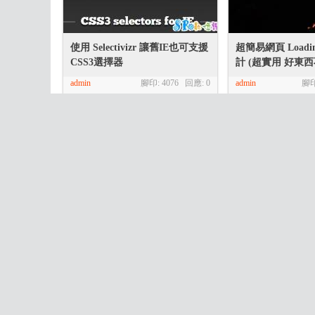
使用 Selectivizr 讓舊IE也可支援
超簡易網頁 Load
CSS3選擇器
計 (超實用 好東西
admin
腳印: 4076 回應:
0
admin
腳印
設
HTML5 中判斷螢幕橫向與縱向
網頁設計仿FB時光
(Phonegap APP實用技術)
果 (支援響應式)
admin
腳印: 11394 回應:
0
admin
腳
計