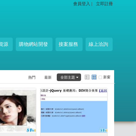
會員登入 |
立即註冊
資源
購物網站開發
接案服務
線上洽詢
新窗
熱門
最新
全部主題