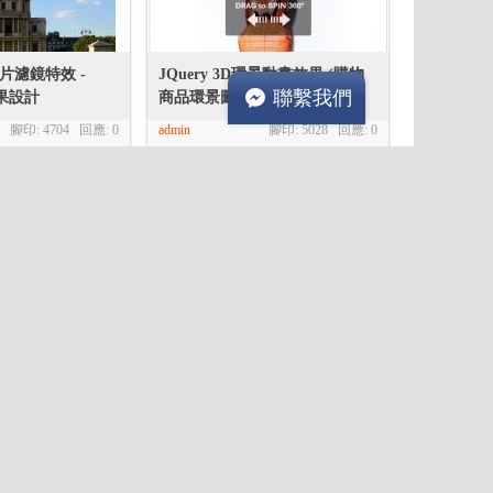
m相片濾鏡特效 -
JQuery 3D環景動畫效果 (購物
聯繫我們
效果設計
商品環景圖片推薦)
腳印: 4704 回應:
0
admin
腳印: 5028 回應:
0
可支援 CSS3 陰
超實用JS公告跑馬燈
層效果
admin
腳印: 5832 回應:
0
腳印: 4151 回應:
0