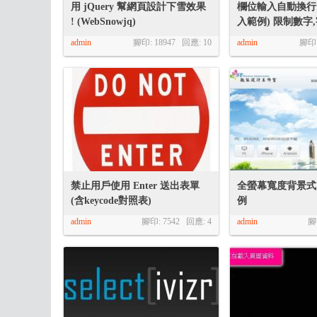
用 jQuery 幫網頁設計下雪效果
欄位輸入自動換行
R
! (WebSnowjq)
入範例) 限制數字
admin
腳印: 18947 回應:
10
admin
腳印:
網
禁止用戶使用 Enter 送出表單
全螢幕寬度背景式 S
(含keycode對照表)
例
admin
腳印: 7542 回應:
4
admin
腳
頁