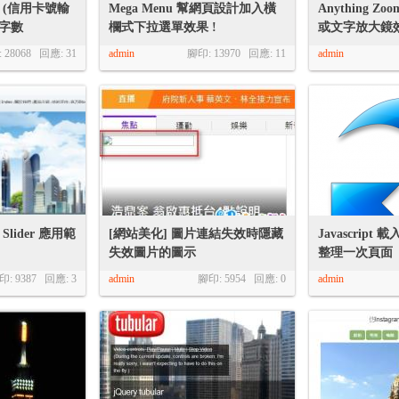
 (信用卡號輸
Mega Menu 幫網頁設計加入橫
Anything Z
,字數
欄式下拉選單效果 !
或文字放大鏡
 28068 回應:
31
admin
腳印: 13970 回應:
11
admin
lider 應用範
[網站美化] 圖片連結失效時隱藏
Javascrip
失效圖片的圖示
整理一次頁面
印: 9387 回應:
3
admin
腳印: 5954 回應:
0
admin