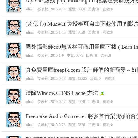
Apache 啟動 php_mbstring.dll 檔案遺失解決方
R
admin
發表於:
2016-9-14
瀏覽: 5800 回應:
0
喜歡:0
(超佛心) Mazwai 免授權可自由下載使用的影
admin
發表於:
2016-1-13
瀏覽: 7628 回應:
0
喜歡:0
國外攝影師cc0無版權可商用圖庫下載 ( Barn Images 
admin
發表於:
2016-1-6
瀏覽: 8879 回應:
0
喜歡:0
網
真免費圖庫freepik.com 設計師們的新寵愛
admin
發表於:
2015-9-18
瀏覽: 13325 回應:
0
喜歡:1
清除Windows DNS Cache 方法
admin
發表於:
2015-6-17
瀏覽: 4778 回應:
0
喜歡:0
Freemake Audio Converter 將多首音樂(
admin
發表於:
2015-5-28
瀏覽: 5326 回應:
0
喜歡:0
頁