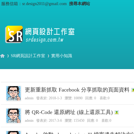
服務信箱：sr.design2011@gmail.com
搜尋本網站
SR網頁設計工作室
實用小知識
S
›
›
更新重新抓取 Facebook 分享抓取的頁面資料
admin
發表於:
2018-1-3
瀏覽: 10090 回應:
0
喜歡:0
將 QR-Code 還原網址 (線上還原工具)
admin
發表於:
2017-3-6
瀏覽: 155450 回應:
0
喜歡:0