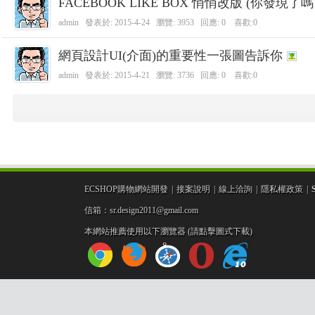
FACEBOOK LIKE BOX 悄悄改版 (你發現了嗎 
admin
發表於:
2015-4-24
瀏覽: 3953 回應:
0
喜歡:0
網頁設計UI(介面)的重要性一張圖告訴你
admin
發表於:
2015-4-21
瀏覽: 3736 回應:
0
喜歡:0
設
ECSHOP購物網站開發
|
接案說明
|
線上洽詢
|
隱私權政策
|
信箱：sr.design2011@gmail.com
本網站推薦使用以下瀏覽器 (請點擊圖式下載)
計