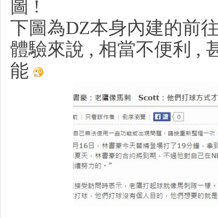
圖 !
下圖為DZ本身內建的前往
R
體驗來說 , 相當不便利 
能
網