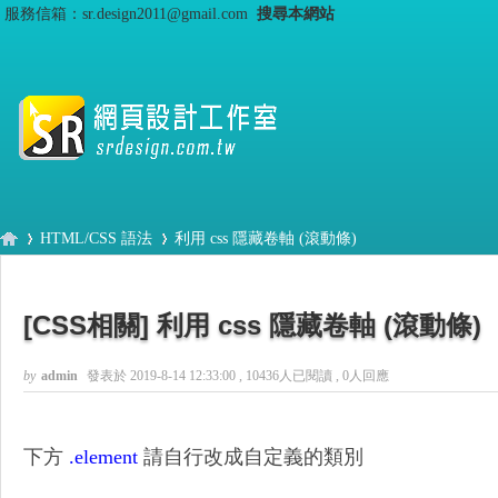
服務信箱：sr.design2011@gmail.com
搜尋本網站
HTML/CSS 語法
利用 css 隱藏卷軸 (滾動條)
[CSS相關]
利用 css 隱藏卷軸 (滾動條)
S
›
›
by
admin
發表於 2019-8-14 12:33:00
, 10436人已閱讀 , 0人回應
下方
.element
請自行改成自定義的類別