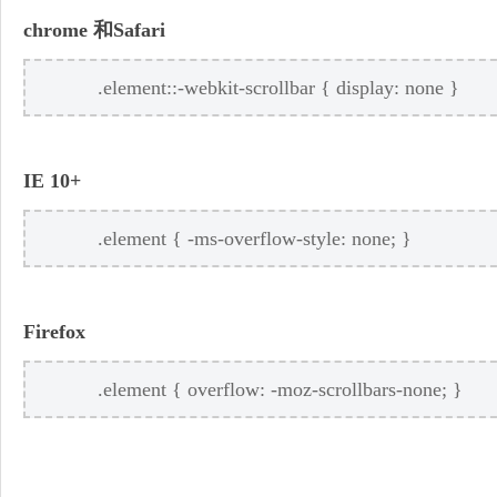
chrome 和Safari
R
.element::-webkit-scrollbar { display: none }
IE 10+
.element { -ms-overflow-style: none; }
網
Firefox
.element { overflow: -moz-scrollbars-none; }