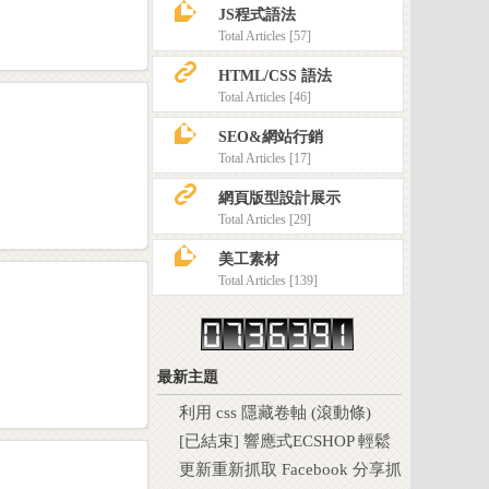
z
JS程式語法
Total Articles [57]
K
HTML/CSS 語法
Total Articles [46]
z
SEO&網站行銷
Total Articles [17]
K
網頁版型設計展示
Total Articles [29]
z
美工素材
Total Articles [139]
最新主題
利用 css 隱藏卷軸 (滾動條)
[已結束] 響應式ECSHOP 輕鬆
擁有自己的電商網站 ! 2018春
更新重新抓取 Facebook 分享抓
節特惠