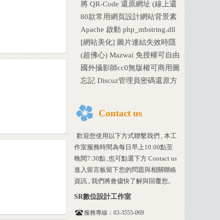
取的頁面資料
將 QR-Code 還原網址 (線上還
原工具)
80款常用網頁設計網站背景素
材下載
Apache 啟動 php_mbstring.dll
檔案遺失解決方法
[網站美化] 圖片連結失效時隱
藏失效圖片的圖示
(超佛心) Mazwai 免授權可自由
下載使用的影片素材庫
國外攝影師cc0無版權可商用圖
庫下載 ( Barn Images &
忘記 Discuz管理員密碼還原方
LibreStock
法 (使用tools.php 已繁中化)
Contact us
歡迎您使用以下方式聯繫我們 , 本工
作室服務時間為每日早上10:00點至
晚間7:30點 ,也可點選下方 Contact us
進入留言板留下您的問題與相關聯絡
資訊 , 我們將會儘快了解與回覆您。
SR數位設計工作室
服務專線：03-3555-069