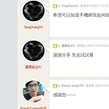
by
YangNak@G
發表於 2016-9-7 17:18:
希望可以知道手機網頁如何
YangNak@G
工
by
蘋果紅@G
發表於 2016-9-13 01:04:1
謝謝分享 先去試試看
蘋果紅@G
by
RandyLiang@FB
發表於 2016-9-14 1
作
感謝您~~~~
RandyLiang@FB