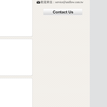
歡迎來信：service@uniflow.com.tw