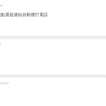
19
能點選超連結自動撥打電話
4
8:45:27