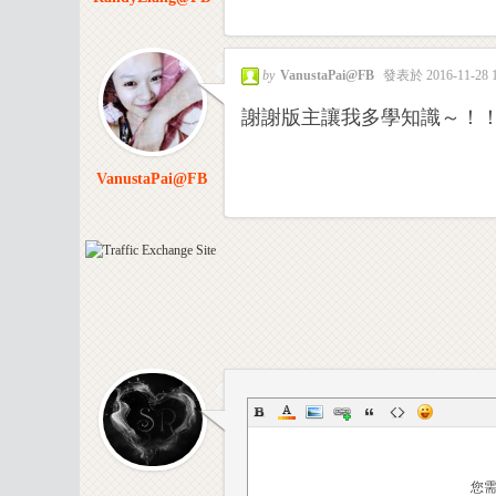
by
VanustaPai@FB
發表於 2016-11-28 1
謝謝版主讓我多學知識～！
室
VanustaPai@FB
-
您