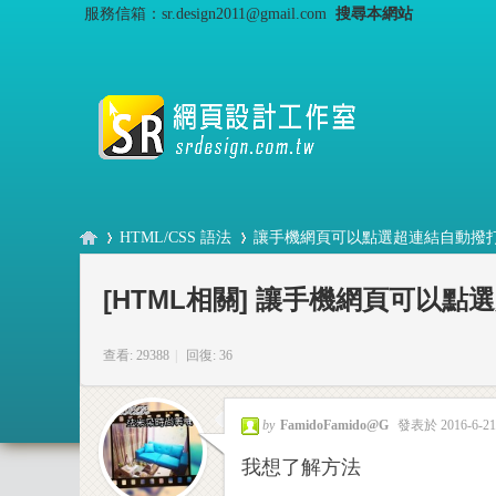
服務信箱：sr.design2011@gmail.com
搜尋本網站
HTML/CSS 語法
讓手機網頁可以點選超連結自動撥打電話
[HTML相關]
讓手機網頁可以點選
S
›
›
查看: 29388
|
回復: 36
by
FamidoFamido@G
發表於 2016-6-21 
我想了解方法