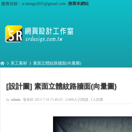
服務信箱：sr.design2011@gmail.com
搜尋本網站
美工素材
素面立體紋路牆面(向量圖)
[設計圖]
素面立體紋路牆面(向量圖)
S
›
›
by
admin
發表於 2013-7-18 15:40:43
, 12466人已閱讀 , 1人回應