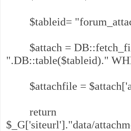
$tableid= "forum_attach
$attach = DB::fetch_f
企
".DB::table($tableid)." WH
$attachfile = $attach['a
業
return
$_G['siteurl']."data/attachm