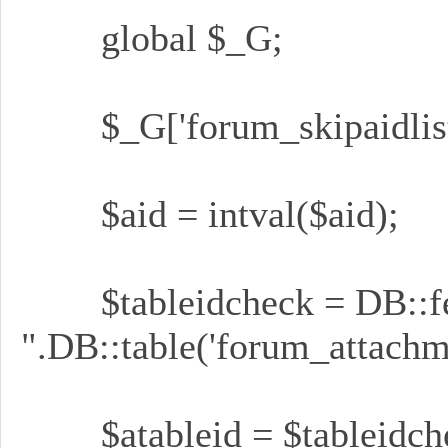
網
global $_G;
$_G['forum_skipaidlist']
$aid = intval($aid);
站
$tableidcheck = DB::fe
".DB::table('forum_attachm
/
$atableid = $tableidcheck