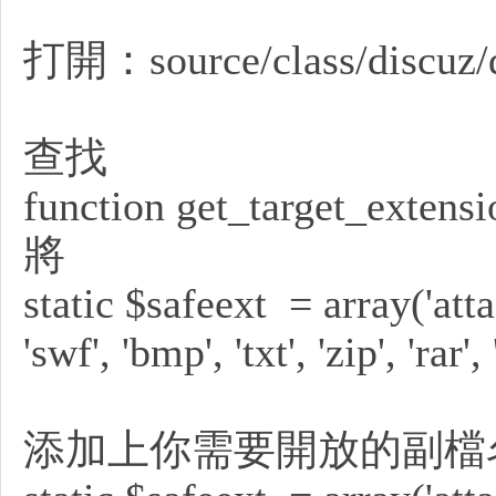
打開：source/class/discuz/
室
查找
function get_target_extensi
將
static $safeext = array('attach
'swf', 'bmp', 'txt', 'zip', 'rar'
-
添加上你需要開放的副檔