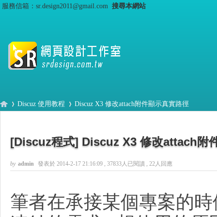
服務信箱：sr.design2011@gmail.com
搜尋本網站
Discuz 使用教程
Discuz X3 修改attach附件顯示真實路徑
[Discuz程式]
Discuz X3 修改atta
S
›
›
by
admin
發表於 2014-2-17 21:16:09
, 37833人已閱讀 , 22人回應
筆者在承接某個專案的時候