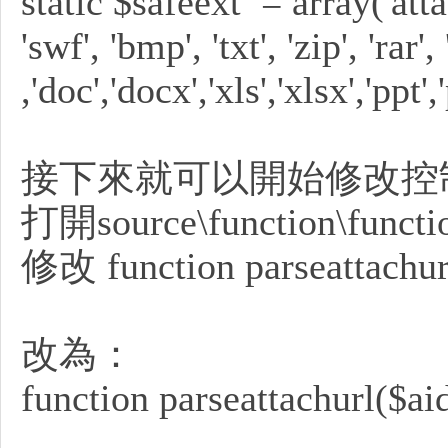
static $safeext = array('attach
'swf', 'bmp', 'txt', 'zip', 'rar',
購
,'doc','docx','xls','xlsx','ppt',
接下來就可以開始修改控制a
打開source\function\funct
修改 function parseatta
物
改為：
function parseattachurl($aid