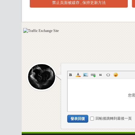
禁止頁面被緩存 , 保持更新方法
室
-
您
回帖後跳轉到最後一頁
發表回復