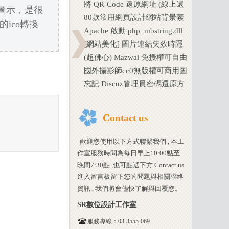
取的頁面資料
將 QR-Code 還原網址 (線上還
o圖示，是很
原工具)
80款常用網頁設計網站背景素
的ico轉換
材下載
Apache 啟動 php_mbstring.dll
檔案遺失解決方法
[網站美化] 圖片連結失效時隱
藏失效圖片的圖示
(超佛心) Mazwai 免授權可自由
下載使用的影片素材庫
國外攝影師cc0無版權可商用圖
庫下載 ( Barn Images &
忘記 Discuz管理員密碼還原方
LibreStock
法 (使用tools.php 已繁中化)
Contact us
歡迎您使用以下方式聯繫我們 , 本工
作室服務時間為每日早上10:00點至
晚間7:30點 ,也可點選下方 Contact us
進入留言板留下您的問題與相關聯絡
資訊 , 我們將會儘快了解與回覆您。
SR數位設計工作室
服務專線：03-3555-069