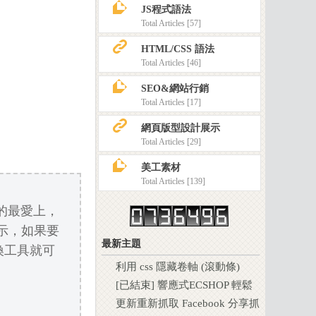
z
JS程式語法
Total Articles [57]
K
HTML/CSS 語法
Total Articles [46]
z
SEO&網站行銷
Total Articles [17]
K
網頁版型設計展示
Total Articles [29]
z
美工素材
Total Articles [139]
我的最愛上，
圖示，如果要
最新主題
轉換工具就可
利用 css 隱藏卷軸 (滾動條)
[已結束] 響應式ECSHOP 輕鬆
擁有自己的電商網站 ! 2018春
更新重新抓取 Facebook 分享抓
節特惠