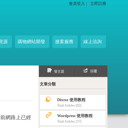
會員登入 |
立即註冊
資源
購物網站開發
接案服務
線上洽詢
回覆
發主題
文章分類
z
Discuz 使用教程
Total Articles [82]
K
Wordpress 使用教程
作目前網路上已經
Total Articles [37]