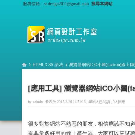
服務信箱：sr.design2011@gmail.com
搜尋本網站
HTML/CSS 語法
瀏覽器網站ICO小圖(favicon)線上
[應用工具]
瀏覽器網站ICO小圖(f
S
›
›
by
admin
發表於 2015-3-26 14:51:18
, 4606人已閱讀 , 0人回應
很多對於網站不熟悉的朋友 , 相信應該不知道
有非常多好用的線上產生器 , 大家可以來試著