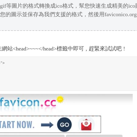
g、gif等圖片的格式轉換成ico格式，幫您快速生成精美的ic
您的圖示並保存為我們支援的格式，然後用faviconico.org
<head>~~~</head>標籤中即可 , 趕緊來試試吧 !
o">