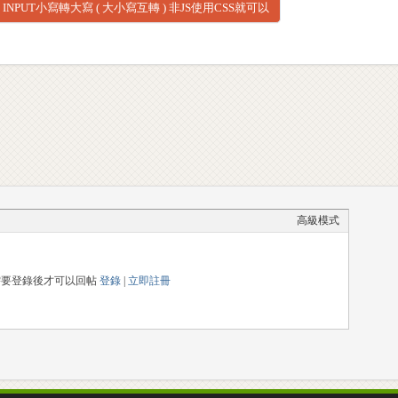
INPUT小寫轉大寫 ( 大小寫互轉 ) 非JS使用CSS就可以
囉
高級模式
需要登錄後才可以回帖
登錄
|
立即註冊