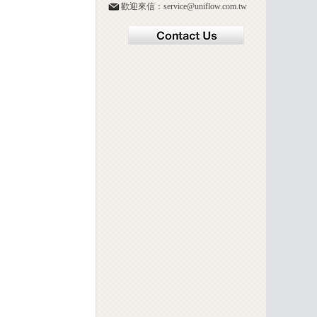
歡迎來信：service@uniflow.com.tw