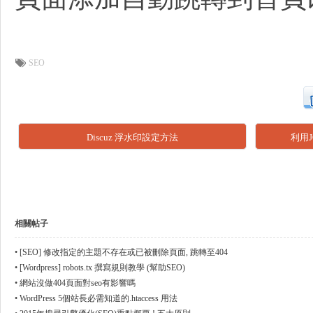
SEO
工
Discuz 浮水印設定方法
利用J
相關帖子
作
•
[SEO] 修改指定的主題不存在或已被刪除頁面, 跳轉至404
•
[Wordpress] robots.tx 撰寫規則教學 (幫助SEO)
•
網站沒做404頁面對seo有影響嗎
•
WordPress 5個站長必需知道的.htaccess 用法