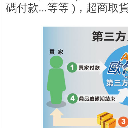
網
碼付款...等等 )，超商取
站
/